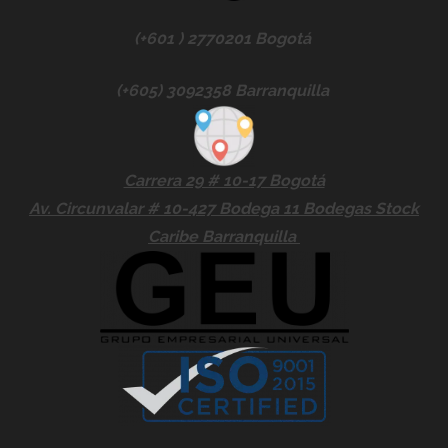
(+601 ) 2770201 Bogotá
(+605)
3092358 Barranquilla
Carrera 29 # 10-17 Bogotá
Av. Circunvalar # 10-427 Bodega 11
Bodegas Stock
Caribe Barranquilla