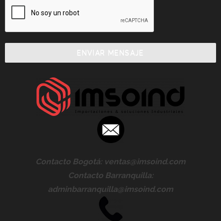
ENVIAR MENSAJE
Contacto Bogotá: ventas@imsoind.com
Contacto Barranquilla:
adminbarranquilla@imsoind.com